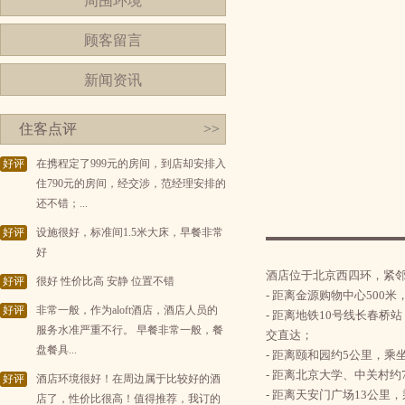
周围环境
顾客留言
新闻资讯
住客点评
>>
好评
在携程定了999元的房间，到店却安排入
住790元的房间，经交涉，范经理安排的
还不错；...
好评
设施很好，标准间1.5米大床，早餐非常
好
酒店位于北京西四环，紧
好评
很好 性价比高 安静 位置不错
- 距离金源购物中心500
好评
非常一般，作为aloft酒店，酒店人员的
- 距离地铁10号线长春桥站
服务水准严重不行。 早餐非常一般，餐
交直达；
盘餐具...
- 距离颐和园约5公里，乘
- 距离北京大学、中关村约
好评
酒店环境很好！在周边属于比较好的酒
- 距离天安门广场13公里
店了，性价比很高！值得推荐，我订的