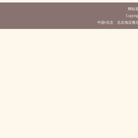
网站
Copyrig
中国•北京 北京海淀雅乐轩酒店(电话